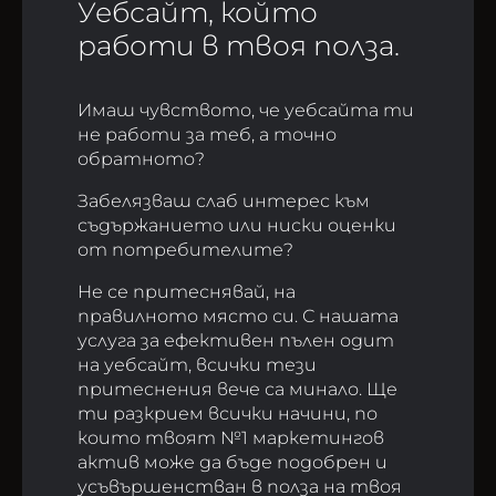
Уебсайт, който
работи в твоя полза.
Имаш чувството, че уебсайта ти
не работи за теб, а точно
обратното?
Забелязваш слаб интерес към
съдържанието или ниски оценки
от потребителите?
Не се притеснявай, на
правилното място си. С нашата
услуга за ефективен пълен одит
на уебсайт, всички тези
притеснения вече са минало. Ще
ти разкрием всички начини, по
които твоят №1 маркетингов
актив може да бъде подобрен и
усъвършенстван в полза на твоя