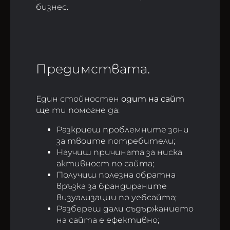
бизнес.
Предимствата.
Един стойностен
одит на сайт
ще ти помогне да:
Разкриеш проблемните зони
за твоите потребители;
Научиш причината за ниска
активност по сайта;
Получиш полезна обратна
връзка за брандираните
визуализации по уебсайта;
Разбереш дали съдържанието
на сайта е ефективно;